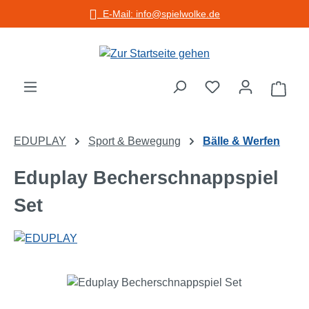
E-Mail: info@spielwolke.de
Zum Hauptinhalt springen
Warenko
EDUPLAY
Sport & Bewegung
Bälle & Werfen
Eduplay Becherschnappspiel
Set
Bildergalerie überspringen