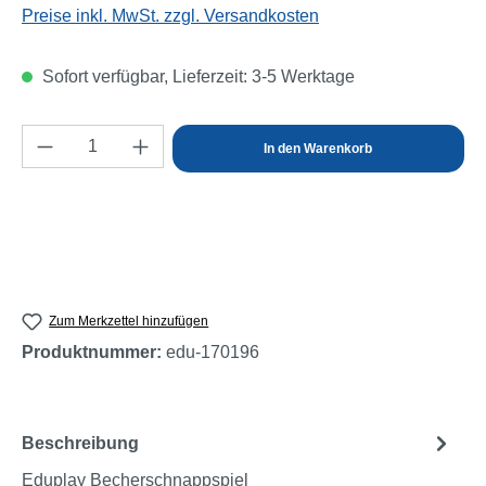
Preise inkl. MwSt. zzgl. Versandkosten
Sofort verfügbar, Lieferzeit: 3-5 Werktage
Produkt Anzahl: Gib den gewünschten Wert e
In den Warenkorb
Zum Merkzettel hinzufügen
Produktnummer:
edu-170196
Beschreibung
Eduplay Becherschnappspiel