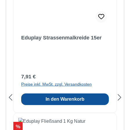
Eduplay Strassenmalkreide 15er
Regulärer Preis:
7,91 €
Preise inkl. MwSt. zzgl. Versandkosten
In den Warenkorb
Rabatt
%