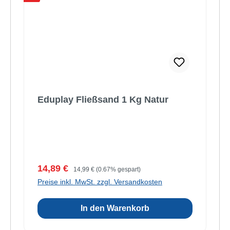
Eduplay Fließsand 1 Kg Natur
Verkaufspreis:
Regulärer Preis:
14,89 €
14,99 €
(0.67% gespart)
Preise inkl. MwSt. zzgl. Versandkosten
In den Warenkorb