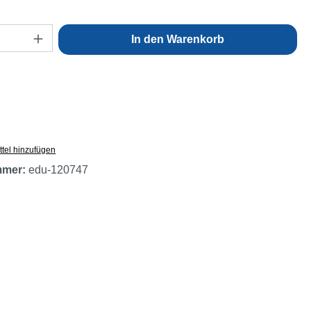
Anzahl: Gib den gewünschten Wert ein oder
In den Warenkorb
tel hinzufügen
mmer:
edu-120747