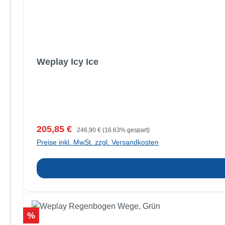
Weplay Icy Ice
Verkaufspreis:
Regulärer Preis:
205,85 €
246,90 €
(16.63% gespart)
Preise inkl. MwSt. zzgl. Versandkosten
Rabatt
%