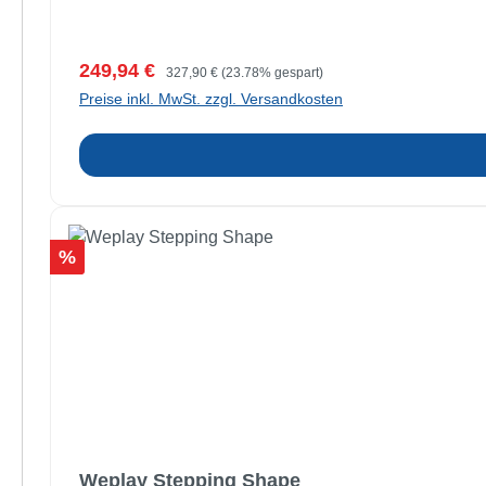
Verkaufspreis:
Regulärer Preis:
249,94 €
327,90 €
(23.78% gespart)
Preise inkl. MwSt. zzgl. Versandkosten
Rabatt
%
Weplay Stepping Shape