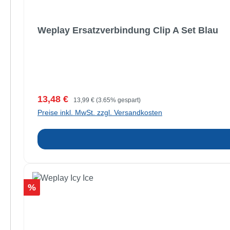
Weplay Ersatzverbindung Clip A Set Blau
Verkaufspreis:
Regulärer Preis:
13,48 €
13,99 €
(3.65% gespart)
Preise inkl. MwSt. zzgl. Versandkosten
Rabatt
%