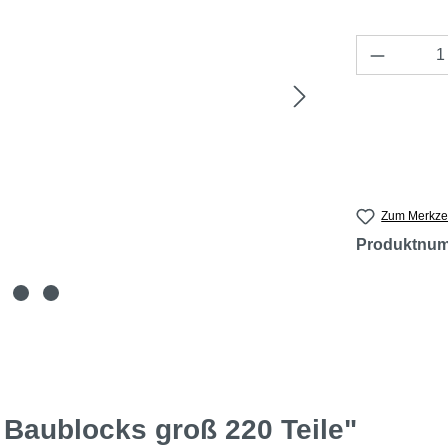
Produkt 
Zum Merkzet
Produktnu
 Baublocks groß 220 Teile"