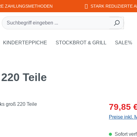
RE ZAHLUNGSMETHODEN
STARK REDUZIERTE A
rie EDUPLAY
own der Kategorie WEPLAY
KINDERTEPPICHE
STOCKBROT & GRILL
SALE%
220 Teile
Verkaufsprei
79,85 
Preise inkl.
Sofort verf