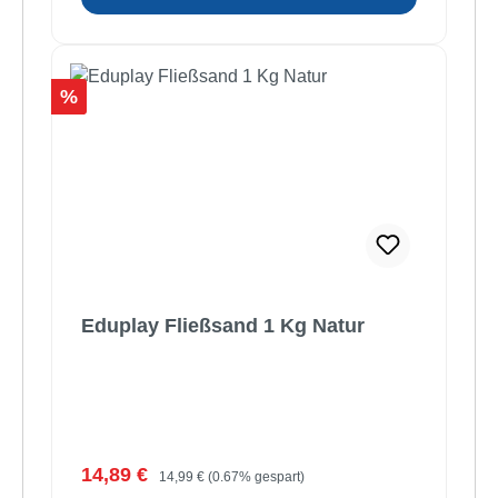
Rabatt
%
Eduplay Fließsand 1 Kg Natur
Verkaufspreis:
Regulärer Preis:
14,89 €
14,99 €
(0.67% gespart)