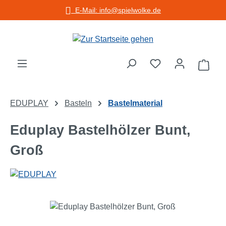
E-Mail: info@spielwolke.de
Zum Hauptinhalt springen
Warenko
EDUPLAY
Basteln
Bastelmaterial
Eduplay Bastelhölzer Bunt,
Groß
Bildergalerie überspringen