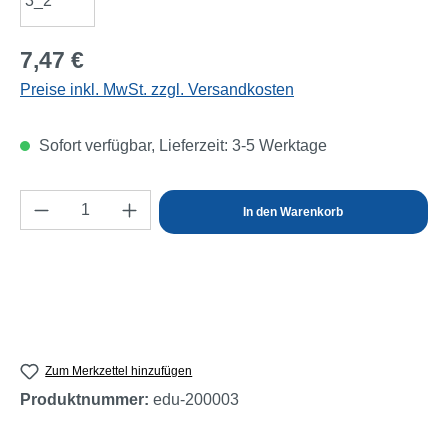
Regulärer Preis:
7,47 €
Preise inkl. MwSt. zzgl. Versandkosten
Sofort verfügbar, Lieferzeit: 3-5 Werktage
Produkt Anzahl: Gib den gewünschten Wert e
In den Warenkorb
Zum Merkzettel hinzufügen
Produktnummer:
edu-200003