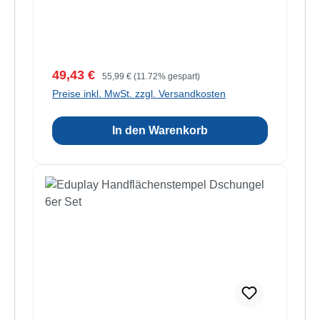
Verkaufspreis:
Regulärer Preis:
49,43 €
55,99 €
(11.72% gespart)
Preise inkl. MwSt. zzgl. Versandkosten
In den Warenkorb