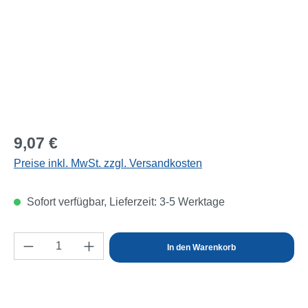
Regulärer Preis:
9,07 €
Preise inkl. MwSt. zzgl. Versandkosten
Sofort verfügbar, Lieferzeit: 3-5 Werktage
Produkt Anzahl: Gib den gewünschten Wert e
In den Warenkorb