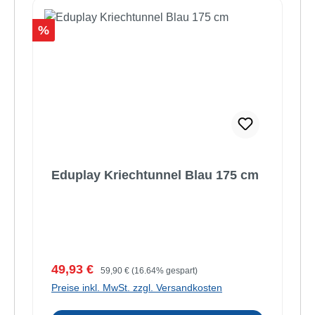
Rabatt
%
Eduplay Kriechtunnel Blau 175 cm
Verkaufspreis:
Regulärer Preis:
49,93 €
59,90 €
(16.64% gespart)
Preise inkl. MwSt. zzgl. Versandkosten