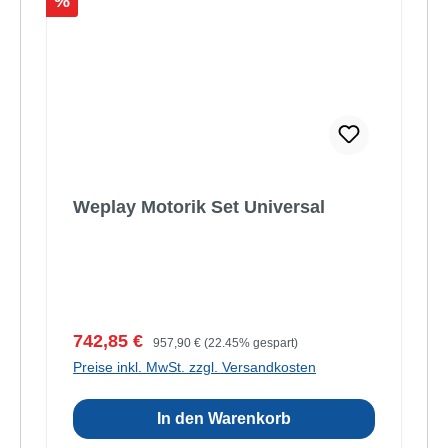
Rabatt
%
Weplay Motorik Set Universal
Verkaufspreis:
Regulärer Preis:
742,85 €
957,90 €
(22.45% gespart)
Preise inkl. MwSt. zzgl. Versandkosten
In den Warenkorb