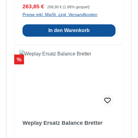
Verkaufspreis:
Regulärer Preis:
263,85 €
268,90 €
(1.88% gespart)
Preise inkl. MwSt. zzgl. Versandkosten
In den Warenkorb
Rabatt
%
Weplay Ersatz Balance Bretter