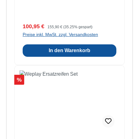
Verkaufspreis:
Regulärer Preis:
100,95 €
155,90 €
(35.25% gespart)
Preise inkl. MwSt. zzgl. Versandkosten
In den Warenkorb
Rabatt
%