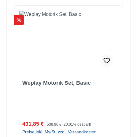
Rabatt
%
Weplay Motorik Set, Basic
Verkaufspreis:
Regulärer Preis:
431,85 €
539,90 €
(20.01% gespart)
Preise inkl. MwSt. zzgl. Versandkosten