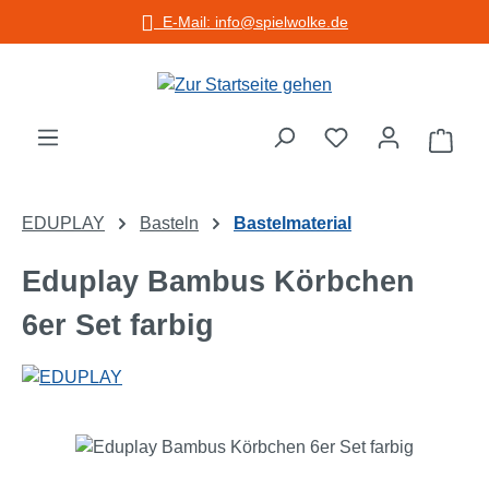
E-Mail: info@spielwolke.de
Zum Hauptinhalt springen
Warenko
EDUPLAY
Basteln
Bastelmaterial
Eduplay Bambus Körbchen
6er Set farbig
Bildergalerie überspringen