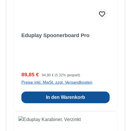
Eduplay Spoonerboard Pro
Verkaufspreis:
Regulärer Preis:
89,85 €
94,90 €
(5.32% gespart)
Preise inkl. MwSt. zzgl. Versandkosten
In den Warenkorb