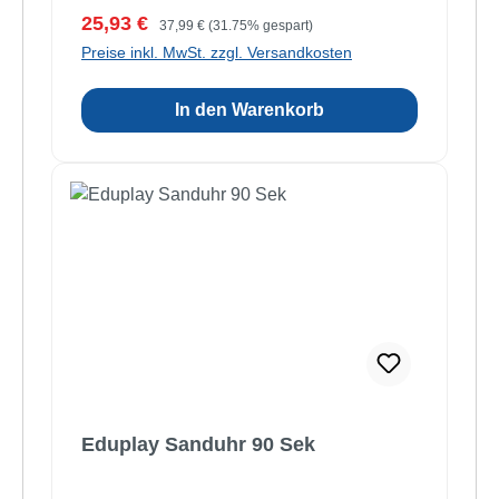
Verkaufspreis:
Regulärer Preis:
25,93 €
37,99 €
(31.75% gespart)
Preise inkl. MwSt. zzgl. Versandkosten
In den Warenkorb
Eduplay Sanduhr 90 Sek