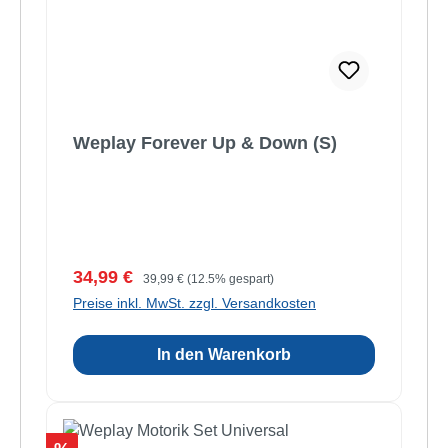
Weplay Forever Up & Down (S)
Verkaufspreis:
Regulärer Preis:
34,99 €
39,99 €
(12.5% gespart)
Preise inkl. MwSt. zzgl. Versandkosten
In den Warenkorb