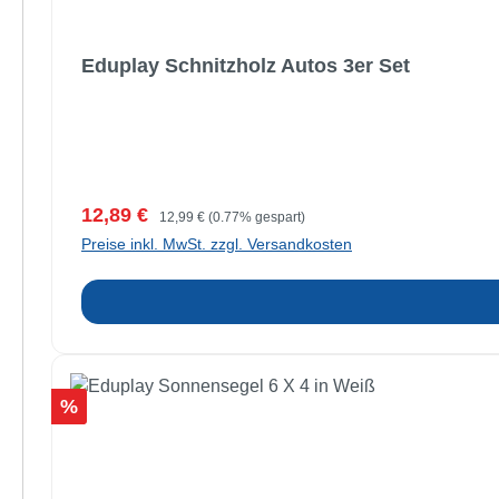
Eduplay Schnitzholz Autos 3er Set
Verkaufspreis:
Regulärer Preis:
12,89 €
12,99 €
(0.77% gespart)
Preise inkl. MwSt. zzgl. Versandkosten
Rabatt
%