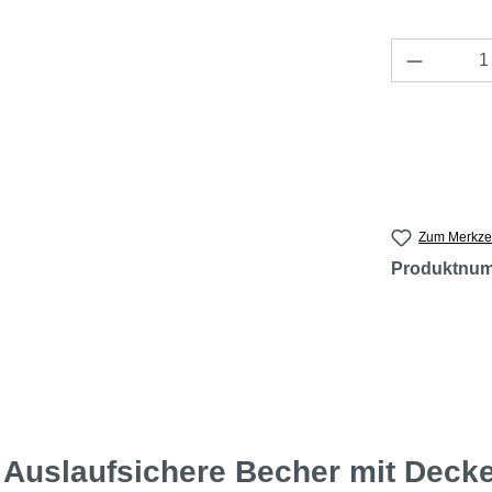
Produkt 
Zum Merkzet
Produktnu
Auslaufsichere Becher mit Decke