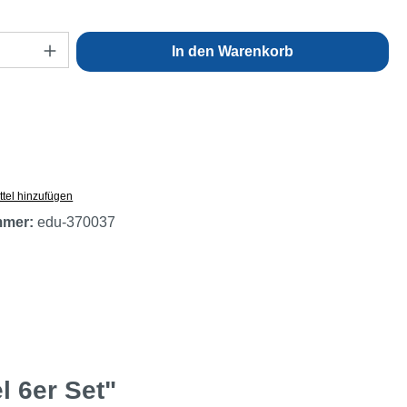
Anzahl: Gib den gewünschten Wert ein oder
In den Warenkorb
tel hinzufügen
mmer:
edu-370037
l 6er Set"