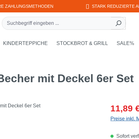
RE ZAHLUNGSMETHODEN
STARK REDUZIERTE A
rie EDUPLAY
own der Kategorie WEPLAY
KINDERTEPPICHE
STOCKBROT & GRILL
SALE%
Becher mit Deckel 6er Set
Verkaufsprei
11,89 
Preise inkl.
Sofort verf