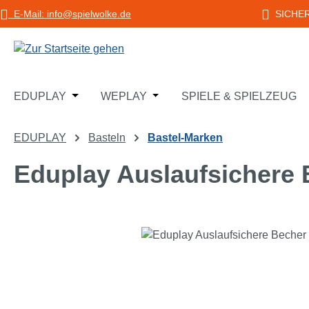
E-Mail: info@spielwolke.de
SICHE
m Hauptinhalt springen
Zur Suche springen
Zur Hauptnavigation springen
Öffne oder Schließe das Dropdown der Katego
Öffne oder Schließe das Dropd
EDUPLAY
WEPLAY
SPIELE & SPIELZEUG
EDUPLAY
Basteln
Bastel-Marken
Eduplay Auslaufsichere 
Bildergalerie überspringen