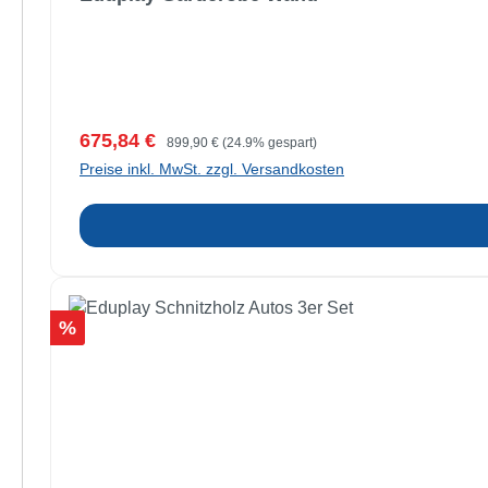
Verkaufspreis:
Regulärer Preis:
675,84 €
899,90 €
(24.9% gespart)
Preise inkl. MwSt. zzgl. Versandkosten
Rabatt
%