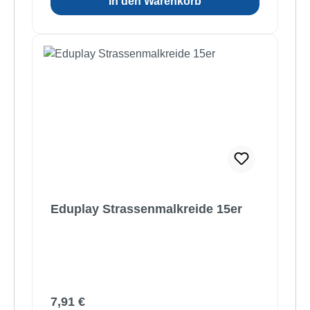
In den Warenkorb
Eduplay Strassenmalkreide 15er
Regulärer Preis:
7,91 €