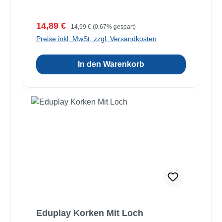
Verkaufspreis:
Regulärer Preis:
14,89 €
14,99 €
(0.67% gespart)
Preise inkl. MwSt. zzgl. Versandkosten
In den Warenkorb
Eduplay Korken Mit Loch