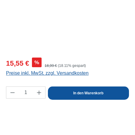
Verkaufspreis:
%
15,55 €
Regulärer Preis:
18,99 €
(18.11% gespart)
Preise inkl. MwSt. zzgl. Versandkosten
Produkt Anzahl: Gib den gewünschten Wert e
In den Warenkorb