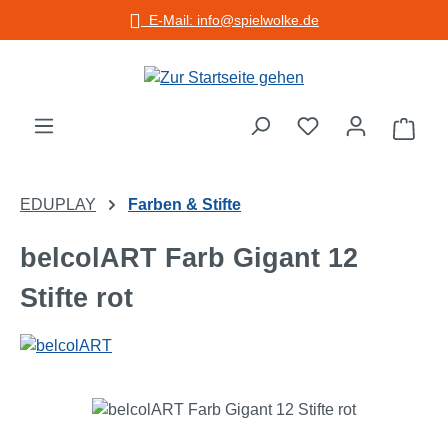
E-Mail: info@spielwolke.de
Zum Hauptinhalt springen
Warenko
EDUPLAY
Farben & Stifte
belcolART Farb Gigant 12
Stifte rot
Bildergalerie überspringen