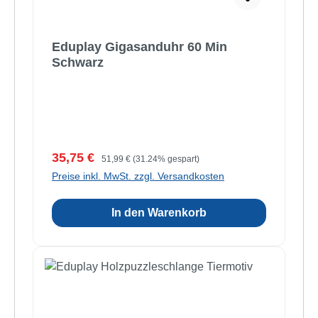
Eduplay Gigasanduhr 60 Min
Schwarz
Verkaufspreis:
Regulärer Preis:
35,75 €
51,99 €
(31.24% gespart)
Preise inkl. MwSt. zzgl. Versandkosten
In den Warenkorb