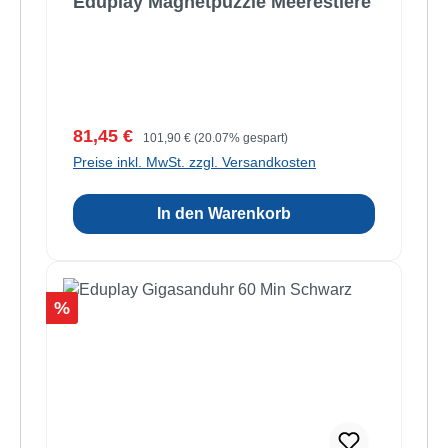
Eduplay Magnetpuzzle Meerestiere
Verkaufspreis:
Regulärer Preis:
81,45 €
101,90 €
(20.07% gespart)
Preise inkl. MwSt. zzgl. Versandkosten
In den Warenkorb
Rabatt
%