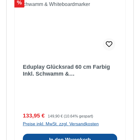
Rabatt
%
Eduplay Glücksrad 60 cm Farbig
Inkl. Schwamm &
Whiteboardmarker
Verkaufspreis:
Regulärer Preis:
133,95 €
149,90 €
(10.64% gespart)
Preise inkl. MwSt. zzgl. Versandkosten
In den Warenkorb