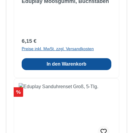
Eduplay Moosgummi, Buchstaben
Regulärer Preis:
6,15 €
Preise inkl. MwSt. zzgl. Versandkosten
In den Warenkorb
Rabatt
%