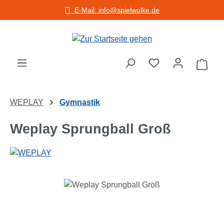
E-Mail: info@spielwolke.de
Zum Hauptinhalt springen
Warenko
WEPLAY
Gymnastik
Weplay Sprungball Groß
Bildergalerie überspringen