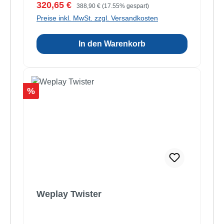
Verkaufspreis:
Regulärer Preis:
320,65 €
388,90 €
(17.55% gespart)
Preise inkl. MwSt. zzgl. Versandkosten
In den Warenkorb
Rabatt
%
Weplay Twister