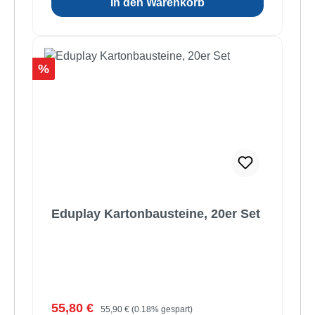
In den Warenkorb
Rabatt
%
Eduplay Kartonbausteine, 20er Set
Verkaufspreis:
Regulärer Preis:
55,80 €
55,90 €
(0.18% gespart)