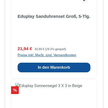
Eduplay Sanduhrenset Groß, 5-Tlg.
Verkaufspreis:
Regulärer Preis:
21,94 €
30,99 €
(29.2% gespart)
Preise inkl. MwSt. zzgl. Versandkosten
In den Warenkorb
Rabatt
%