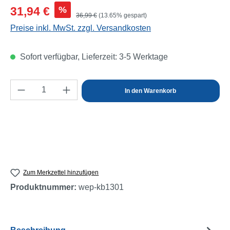
Verkaufspreis:
%
31,94 €
Regulärer Preis:
36,99 €
(13.65% gespart)
Preise inkl. MwSt. zzgl. Versandkosten
Sofort verfügbar, Lieferzeit: 3-5 Werktage
Produkt Anzahl: Gib den gewünschten Wert e
In den Warenkorb
Zum Merkzettel hinzufügen
Produktnummer:
wep-kb1301