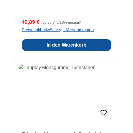
Verkaufspreis:
Regulärer Preis:
49,89 €
50,99 €
(2.16% gespart)
Preise inkl. MwSt. zzgl. Versandkosten
In den Warenkorb