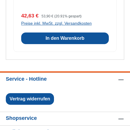
Verkaufspreis:
Regulärer Preis:
42,63 €
53,90 €
(20.91% gespart)
Preise inkl. MwSt. zzgl. Versandkosten
In den Warenkorb
Service - Hotline
Vertrag widerrufen
Shopservice