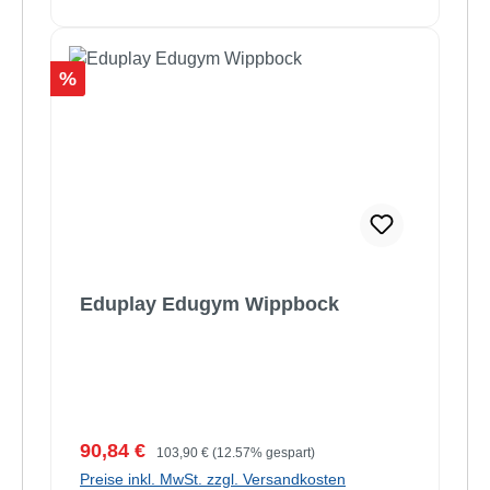
Rabatt
%
Eduplay Edugym Wippbock
Verkaufspreis:
Regulärer Preis:
90,84 €
103,90 €
(12.57% gespart)
Preise inkl. MwSt. zzgl. Versandkosten