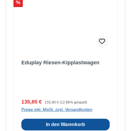
Rabatt
%
Eduplay Riesen-Kipplastwagen
Verkaufspreis:
Regulärer Preis:
135,85 €
155,90 €
(12.86% gespart)
Preise inkl. MwSt. zzgl. Versandkosten
In den Warenkorb