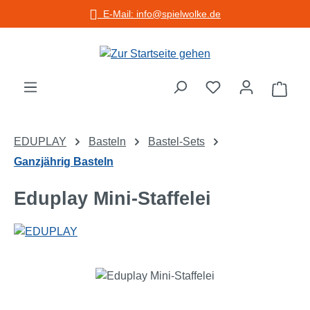
E-Mail: info@spielwolke.de
Zum Hauptinhalt springen
Warenko
EDUPLAY
Basteln
Bastel-Sets
Ganzjährig Basteln
Eduplay Mini-Staffelei
Bildergalerie überspringen