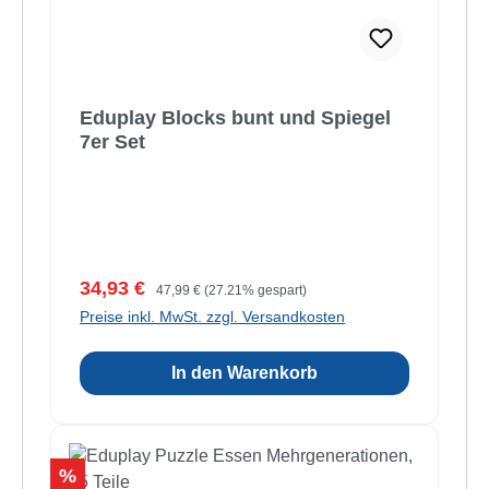
Eduplay Blocks bunt und Spiegel
7er Set
Verkaufspreis:
Regulärer Preis:
34,93 €
47,99 €
(27.21% gespart)
Preise inkl. MwSt. zzgl. Versandkosten
In den Warenkorb
Rabatt
%