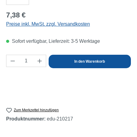
Regulärer Preis:
7,38 €
Preise inkl. MwSt. zzgl. Versandkosten
Sofort verfügbar, Lieferzeit: 3-5 Werktage
Produkt Anzahl: Gib den gewünschten Wert e
In den Warenkorb
Zum Merkzettel hinzufügen
Produktnummer:
edu-210217