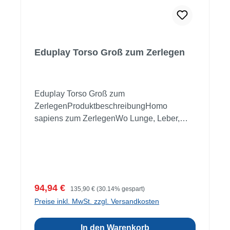
Eduplay Torso Groß zum Zerlegen
Eduplay Torso Groß zum
ZerlegenProduktbeschreibungHomo
sapiens zum ZerlegenWo Lunge, Leber,
Nieren, Darm, Herz... sitzen, zeigt dieses
Tischmodell. Insgesamt besteht der Torso
aus 11 naturgetreuen Teilen.Material:
KunststoffMaße: ca. 50 cm hochAb 4
JahreWarnhinweis: Achtung! Für Kinder
Verkaufspreis:
Regulärer Preis:
94,94 €
135,90 €
(30.14% gespart)
unter 36 Monaten nicht geeignet!
Preise inkl. MwSt. zzgl. Versandkosten
Erstickungsgefahr durch Kleinteile!
In den Warenkorb