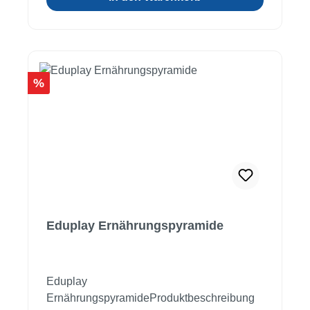
Rabatt
%
Eduplay Ernährungspyramide
Eduplay
ErnährungspyramideProduktbeschreibung