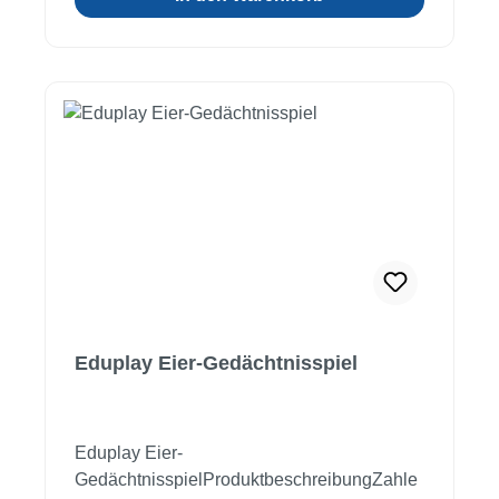
Fähigkeiten und Sozialkompetenz. Inkl.
hochwertiger Kartonbox mit
Magnetverschluss und Anleitung.Material:
hochwertiger Kunststoff, KartonMaße: 2 x 2
x 2 cmAb 3 JahreWarnhinweis: Achtung! Für
Kinder unter 36 Monaten nicht geeignet!
Erstickungsgefahr durch Kleinteile!
Eduplay Eier-Gedächtnisspiel
Eduplay Eier-
GedächtnisspielProduktbeschreibungZahle