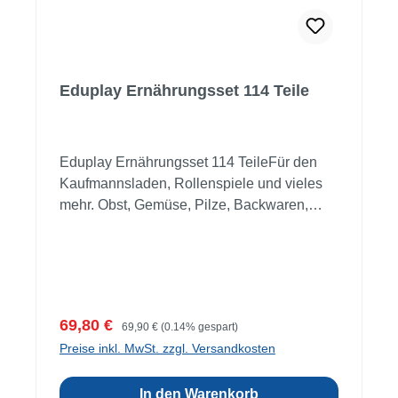
Eduplay Ernährungsset 114 Teile
Eduplay Ernährungsset 114 TeileFür den
Kaufmannsladen, Rollenspiele und vieles
mehr. Obst, Gemüse, Pilze, Backwaren,
Fleisch, Fisch, Milchprodukte ... die zwei
Sortimente beinhalten sämtliche
Lebensmittel unseres täglichen Konsums.
Die Kunststoff-Nahrungsmittel sind für
Pädagogik und Spielen geeignet: zum
Verkaufspreis:
Regulärer Preis:
69,80 €
69,90 €
(0.14% gespart)
Sortieren nach Lebensmittelkategorien oder
Preise inkl. MwSt. zzgl. Versandkosten
zum Befüllen des Kaufmannsladens und für
Rollenspiele. Material: Kunststoff Maße:
In den Warenkorb
Zitrone: Ø 4 x 6 cm Ab 3 JahreACHTUNG: