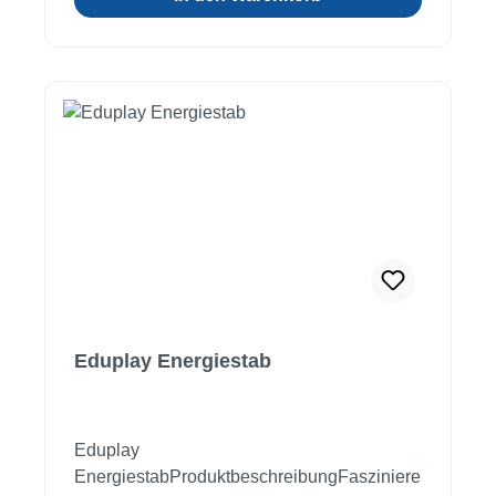
Nicht für Kinder unter 36 Monate geeignet
wegen verschluckbarer Kleinteile,
Erstickungsgefahr!
Eduplay Energiestab
Eduplay
EnergiestabProduktbeschreibungFasziniere