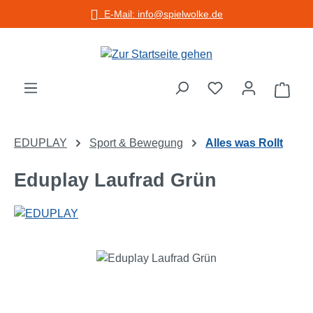
E-Mail: info@spielwolke.de
Zum Hauptinhalt springen
Warenko
EDUPLAY
Sport & Bewegung
Alles was Rollt
Eduplay Laufrad Grün
Bildergalerie überspringen