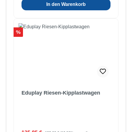
In den Warenkorb
Rabatt
%
Eduplay Riesen-Kipplastwagen
Regulärer Preis: