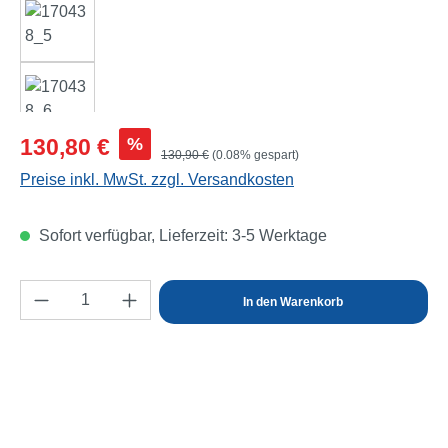
Verkaufspreis:
%
130,80 €
Regulärer Preis:
130,90 €
(0.08% gespart)
Preise inkl. MwSt. zzgl. Versandkosten
Sofort verfügbar, Lieferzeit: 3-5 Werktage
Produkt Anzahl: Gib den gewünschten Wert e
In den Warenkorb