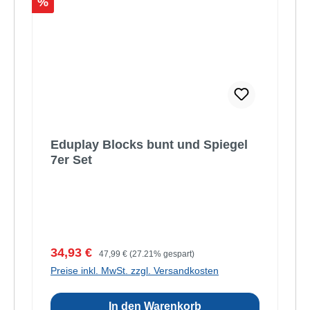
Rabatt
%
Eduplay Blocks bunt und Spiegel
7er Set
Verkaufspreis:
Regulärer Preis:
34,93 €
47,99 €
(27.21% gespart)
Preise inkl. MwSt. zzgl. Versandkosten
In den Warenkorb