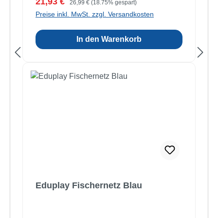
Verkaufspreis:
21,93 €
26,99 €
(18.75% gespart)
Preise inkl. MwSt. zzgl. Versandkosten
In den Warenkorb
Eduplay Fischernetz Blau