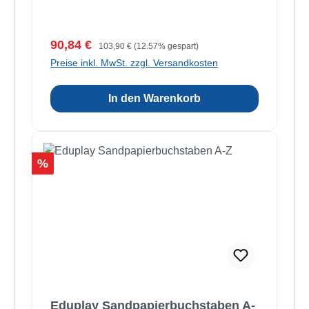
Verkaufspreis:
Regulärer Preis:
90,84 €
103,90 €
(12.57% gespart)
Preise inkl. MwSt. zzgl. Versandkosten
In den Warenkorb
Rabatt
%
Eduplay Sandpapierbuchstaben A-