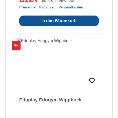
Verkaufspreis:
135,85 €
155,90 €
(12.86% gespart)
Preise inkl. MwSt. zzgl. Versandkosten
In den Warenkorb
Rabatt
%
Eduplay Edugym Wippbock