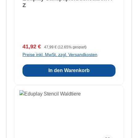
Z
Verkaufspreis:
Regulärer Preis:
41,92 €
47,99 €
(12.65% gespart)
Preise inkl. MwSt. zzgl. Versandkosten
In den Warenkorb