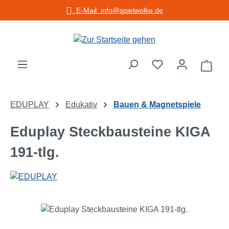
E-Mail: info@spielwolke.de
Zum Hauptinhalt springen
Warenko
EDUPLAY
Edukativ
Bauen & Magnetspiele
Eduplay Steckbausteine KIGA
191-tlg.
Bildergalerie überspringen