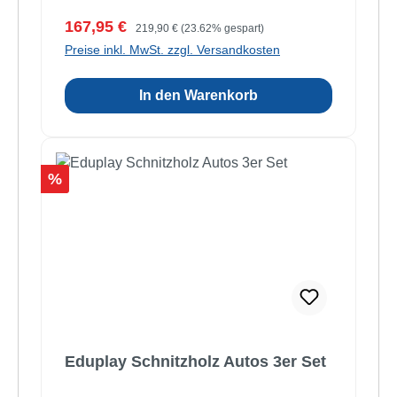
Verkaufspreis:
Regulärer Preis:
167,95 €
219,90 €
(23.62% gespart)
Preise inkl. MwSt. zzgl. Versandkosten
In den Warenkorb
Rabatt
%
Eduplay Schnitzholz Autos 3er Set