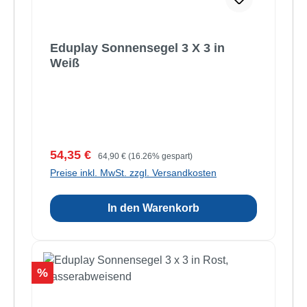
Eduplay Sonnensegel 3 X 3 in
Weiß
Verkaufspreis:
Regulärer Preis:
54,35 €
64,90 €
(16.26% gespart)
Preise inkl. MwSt. zzgl. Versandkosten
In den Warenkorb
Rabatt
%