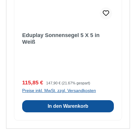
Eduplay Sonnensegel 5 X 5 in
Weiß
Verkaufspreis:
Regulärer Preis:
115,85 €
147,90 €
(21.67% gespart)
Preise inkl. MwSt. zzgl. Versandkosten
In den Warenkorb