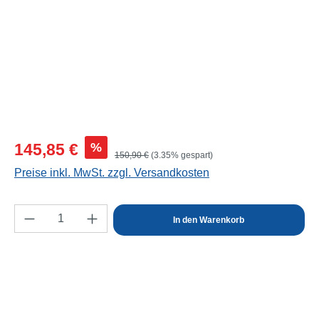
Verkaufspreis:
%
145,85 €
Regulärer Preis:
150,90 €
(3.35% gespart)
Preise inkl. MwSt. zzgl. Versandkosten
Produkt Anzahl: Gib den gewünschten Wert e
In den Warenkorb