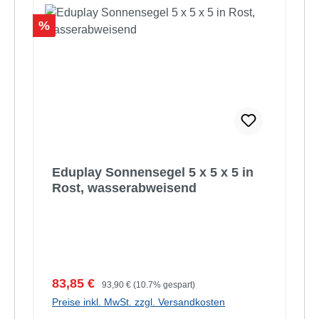
Rabatt
%
Eduplay Sonnensegel 5 x 5 x 5 in
Rost, wasserabweisend
Verkaufspreis:
Regulärer Preis:
83,85 €
93,90 €
(10.7% gespart)
Preise inkl. MwSt. zzgl. Versandkosten