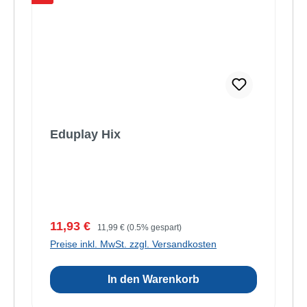
Eduplay Hix
Verkaufspreis:
Regulärer Preis:
11,93 €
11,99 €
(0.5% gespart)
Preise inkl. MwSt. zzgl. Versandkosten
In den Warenkorb