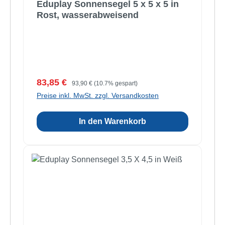
Eduplay Sonnensegel 5 x 5 x 5 in
Rost, wasserabweisend
Verkaufspreis:
Regulärer Preis:
83,85 €
93,90 €
(10.7% gespart)
Preise inkl. MwSt. zzgl. Versandkosten
In den Warenkorb