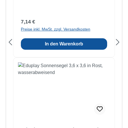
Regulärer Preis:
7,14 €
Preise inkl. MwSt. zzgl. Versandkosten
In den Warenkorb