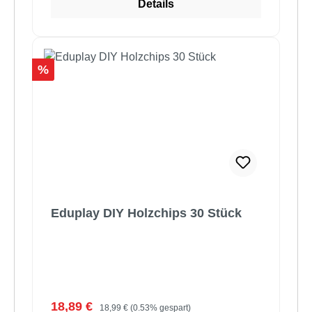
Details
Rabatt
%
Eduplay DIY Holzchips 30 Stück
Verkaufspreis:
Regulärer Preis:
18,89 €
18,99 €
(0.53% gespart)