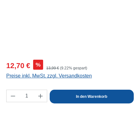
Verkaufspreis:
%
12,70 €
Regulärer Preis:
13,99 €
(9.22% gespart)
Preise inkl. MwSt. zzgl. Versandkosten
Produkt Anzahl: Gib den gewünschten Wert e
In den Warenkorb