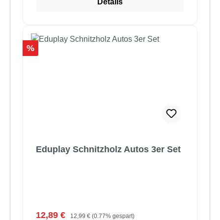
Details
Rabatt
%
Eduplay Schnitzholz Autos 3er Set
Verkaufspreis:
Regulärer Preis:
12,89 €
12,99 €
(0.77% gespart)