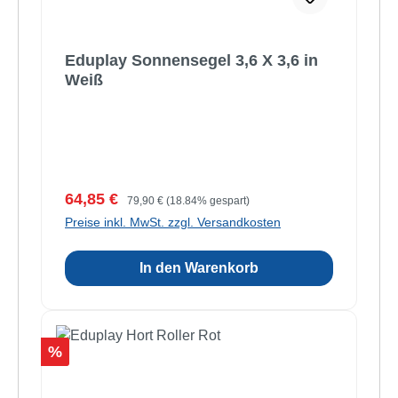
Eduplay Sonnensegel 3,6 X 3,6 in
Weiß
Verkaufspreis:
Regulärer Preis:
64,85 €
79,90 €
(18.84% gespart)
Preise inkl. MwSt. zzgl. Versandkosten
In den Warenkorb
Rabatt
%