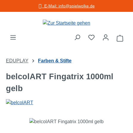
E-Mail: info@spielwolke.de
Zum Hauptinhalt springen
Warenko
EDUPLAY
Farben & Stifte
belcolART Fingatrix 1000ml
gelb
Bildergalerie überspringen