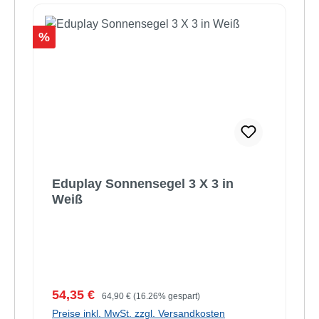
Rabatt
%
Eduplay Sonnensegel 3 X 3 in
Weiß
Verkaufspreis:
Regulärer Preis:
54,35 €
64,90 €
(16.26% gespart)
Preise inkl. MwSt. zzgl. Versandkosten