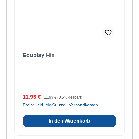
Eduplay Hix
Verkaufspreis:
Regulärer Preis:
11,93 €
11,99 €
(0.5% gespart)
Preise inkl. MwSt. zzgl. Versandkosten
In den Warenkorb