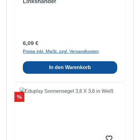
Linkshänder
Regulärer Preis:
6,09 €
Preise inkl. MwSt. zzgl. Versandkosten
In den Warenkorb
Rabatt
%