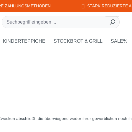
RE ZAHLUNGSMETHODEN
STARK REDUZIERTE A
rie EDUPLAY
own der Kategorie WEPLAY
KINDERTEPPICHE
STOCKBROT & GRILL
SALE%
 Zwecken abschließt, die überwiegend weder ihrer gewerblichen noch ih