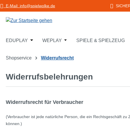
E-Mail: info@spielwolke.de
SICHE
m Hauptinhalt springen
Zur Suche springen
Zur Hauptnavigation springen
Öffne oder Schließe das Dropdown der Katego
Öffne oder Schließe das Dropd
EDUPLAY
WEPLAY
SPIELE & SPIELZEUG
Shopservice
Widerrufsrecht
Widerrufsbelehrungen
Widerrufsrecht für Verbraucher
(Verbraucher ist jede natürliche Person, die ein Rechtsgeschäft zu
können.)