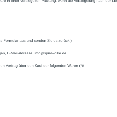
re in einer versiegelten Packung, wenn die Versiegelung nach der Lie
ses Formular aus und senden Sie es zurück.)
gen
,
E-Mail-Adresse:
info@spielwolke.de
senen Vertrag über den Kauf der folgenden Waren (*)/
)