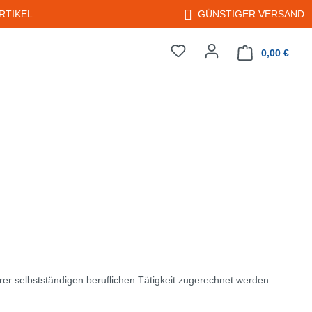
RTIKEL
GÜNSTIGER VERSAND
0,00 €
Warenkorb enth
rer selbstständigen beruflichen Tätigkeit zugerechnet werden