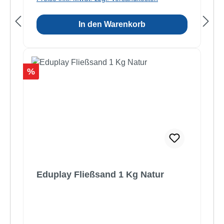
In den Warenkorb
Rabatt
%
Eduplay Fließsand 1 Kg Natur