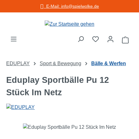
E-Mail: info@spielwolke.de
Zum Hauptinhalt springen
Warenko
EDUPLAY
Sport & Bewegung
Bälle & Werfen
Eduplay Sportbälle Pu 12
Stück Im Netz
Bildergalerie überspringen