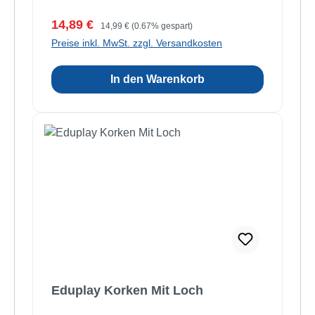
Verkaufspreis:
Regulärer Preis:
14,89 €
14,99 €
(0.67% gespart)
Preise inkl. MwSt. zzgl. Versandkosten
In den Warenkorb
Eduplay Korken Mit Loch