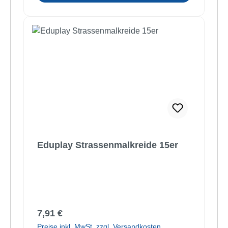
Eduplay Strassenmalkreide 15er
Regulärer Preis:
7,91 €
Preise inkl. MwSt. zzgl. Versandkosten