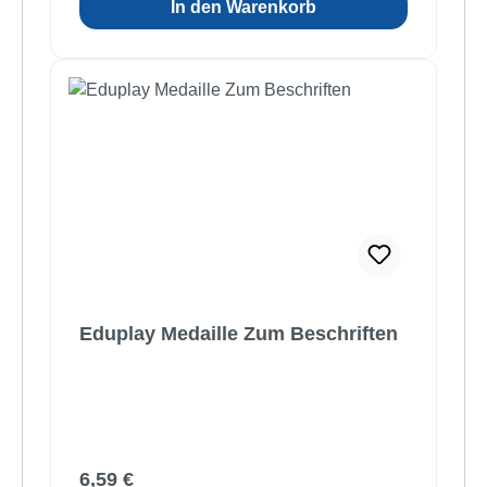
In den Warenkorb
Eduplay Medaille Zum Beschriften
Regulärer Preis:
6,59 €