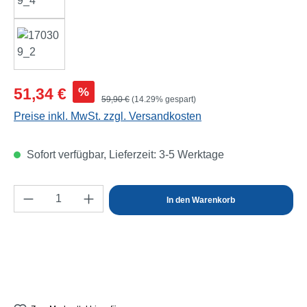
Verkaufspreis:
%
51,34 €
Regulärer Preis:
59,90 €
(14.29% gespart)
Preise inkl. MwSt. zzgl. Versandkosten
Sofort verfügbar, Lieferzeit: 3-5 Werktage
Produkt Anzahl: Gib den gewünschten Wert e
In den Warenkorb