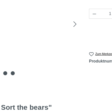
Produkt 
Zum Merkzet
Produktnu
Sort the bears"