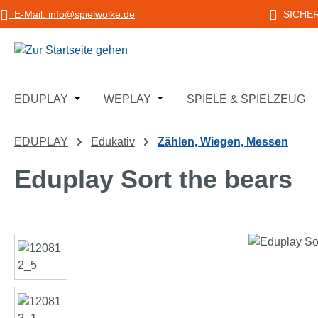
E-Mail: info@spielwolke.de
SICHE
m Hauptinhalt springen
Zur Suche springen
Zur Hauptnavigation springen
Öffne oder Schließe das Dropdown der Katego
Öffne oder Schließe das Dropd
EDUPLAY
WEPLAY
SPIELE & SPIELZEUG
EDUPLAY
Edukativ
Zählen, Wiegen, Messen
Eduplay Sort the bears
Bildergalerie überspringen