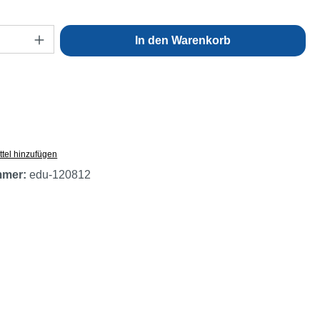
Anzahl: Gib den gewünschten Wert ein oder
In den Warenkorb
tel hinzufügen
mmer:
edu-120812