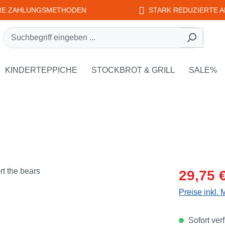
RE ZAHLUNGSMETHODEN
STARK REDUZIERTE A
rie EDUPLAY
own der Kategorie WEPLAY
KINDERTEPPICHE
STOCKBROT & GRILL
SALE%
Verkaufsprei
29,75 
Preise inkl.
Sofort verf