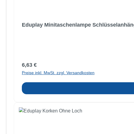
Eduplay Minitaschenlampe Schlüsselanhän
Regulärer Preis:
6,63 €
Preise inkl. MwSt. zzgl. Versandkosten