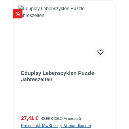
Rabatt
%
Eduplay Lebenszyklen Puzzle
Jahreszeiten
Verkaufspreis:
Regulärer Preis:
27,41 €
42,99 €
(36.24% gespart)
Preise inkl. MwSt. zzgl. Versandkosten