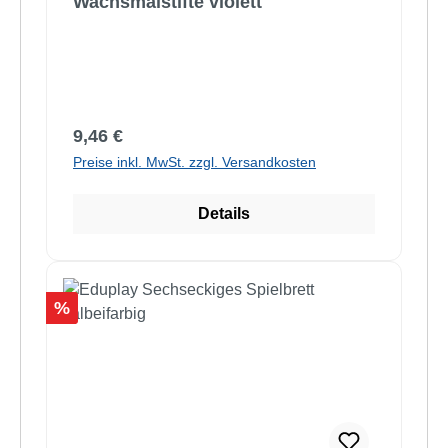
Wachsmalstifte violett
Regulärer Preis:
9,46 €
Preise inkl. MwSt. zzgl. Versandkosten
Details
Rabatt
%