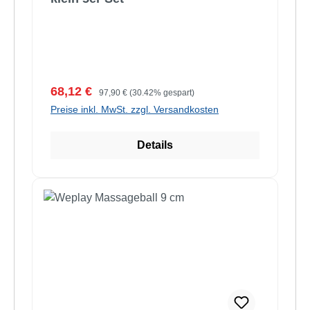
Verkaufspreis:
Regulärer Preis:
68,12 €
97,90 €
(30.42% gespart)
Preise inkl. MwSt. zzgl. Versandkosten
Details