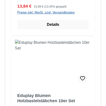
Verkaufspreis:
Regulärer Preis:
13,84 €
15,99 €
(13.45% gespart)
Preise inkl. MwSt. zzgl. Versandkosten
Details
Eduplay Blumen
Holzbastelstäbchen 10er Set