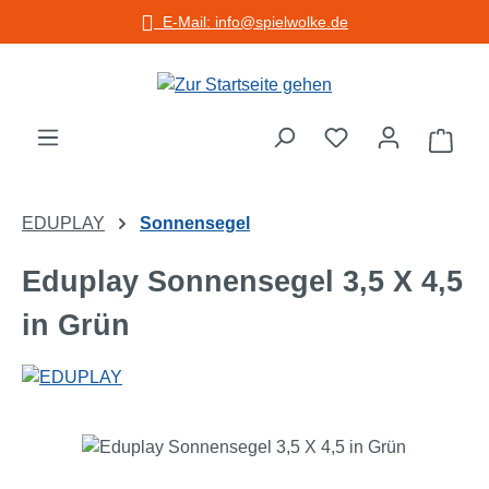
E-Mail: info@spielwolke.de
Zum Hauptinhalt springen
Warenko
EDUPLAY
Sonnensegel
Eduplay Sonnensegel 3,5 X 4,5
in Grün
Bildergalerie überspringen