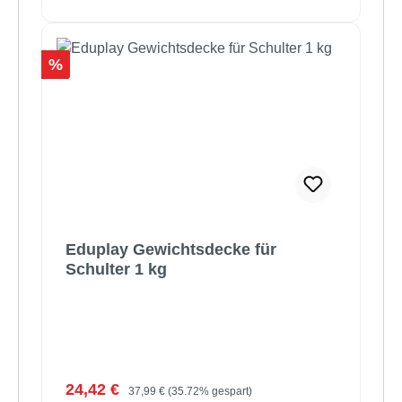
Rabatt
%
Eduplay Gewichtsdecke für
Schulter 1 kg
Verkaufspreis:
Regulärer Preis:
24,42 €
37,99 €
(35.72% gespart)