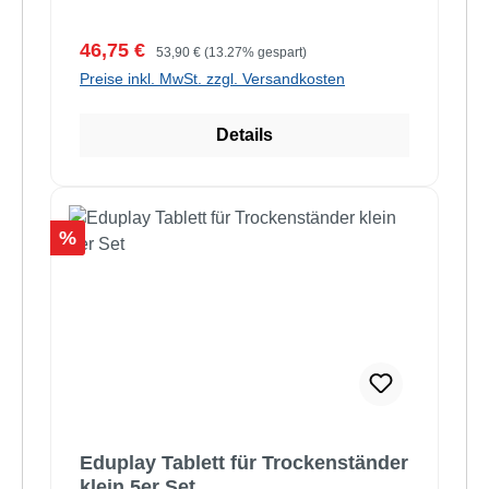
Verkaufspreis:
Regulärer Preis:
46,75 €
53,90 €
(13.27% gespart)
Preise inkl. MwSt. zzgl. Versandkosten
Details
Rabatt
%
Eduplay Tablett für Trockenständer
klein 5er Set