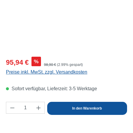
Verkaufspreis:
%
95,94 €
Regulärer Preis:
98,90 €
(2.99% gespart)
Preise inkl. MwSt. zzgl. Versandkosten
Sofort verfügbar, Lieferzeit: 3-5 Werktage
Produkt Anzahl: Gib den gewünschten Wert e
In den Warenkorb