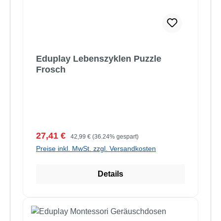
Eduplay Lebenszyklen Puzzle
Frosch
Verkaufspreis:
Regulärer Preis:
27,41 €
42,99 €
(36.24% gespart)
Preise inkl. MwSt. zzgl. Versandkosten
Details