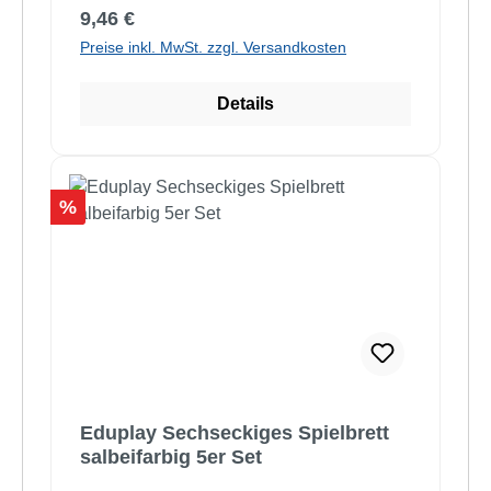
Regulärer Preis:
9,46 €
Preise inkl. MwSt. zzgl. Versandkosten
Details
Rabatt
%
Eduplay Sechseckiges Spielbrett
salbeifarbig 5er Set