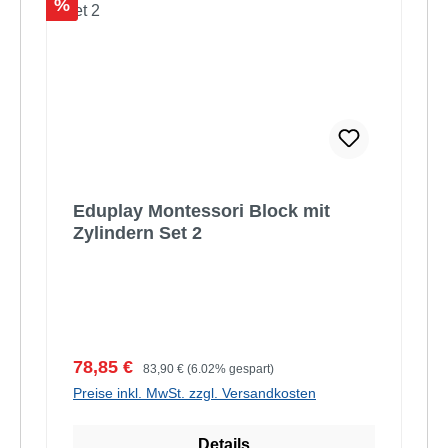
Rabatt
%
Eduplay Montessori Block mit
Zylindern Set 2
Verkaufspreis:
Regulärer Preis:
78,85 €
83,90 €
(6.02% gespart)
Preise inkl. MwSt. zzgl. Versandkosten
Details