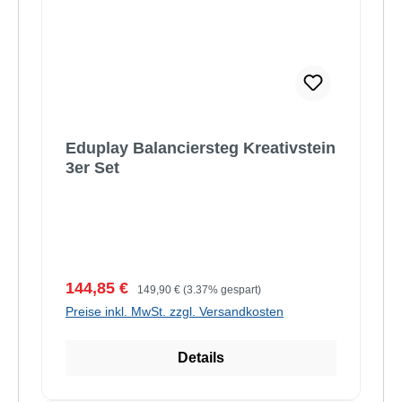
Eduplay Balanciersteg Kreativstein
3er Set
Verkaufspreis:
Regulärer Preis:
144,85 €
149,90 €
(3.37% gespart)
Preise inkl. MwSt. zzgl. Versandkosten
Details