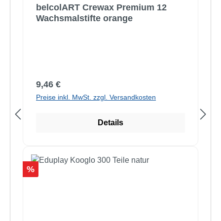
belcolART Crewax Premium 12
Wachsmalstifte orange
Regulärer Preis:
9,46 €
Preise inkl. MwSt. zzgl. Versandkosten
Details
Rabatt
%