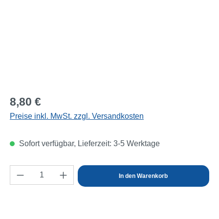
Regulärer Preis:
8,80 €
Preise inkl. MwSt. zzgl. Versandkosten
Sofort verfügbar, Lieferzeit: 3-5 Werktage
Produkt Anzahl: Gib den gewünschten Wert e
In den Warenkorb