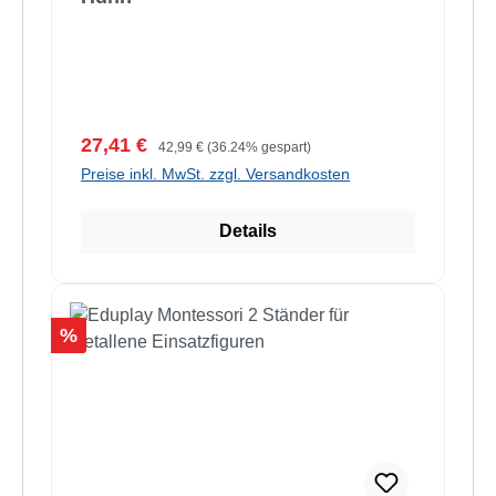
Verkaufspreis:
Regulärer Preis:
27,41 €
42,99 €
(36.24% gespart)
Preise inkl. MwSt. zzgl. Versandkosten
Details
Rabatt
%