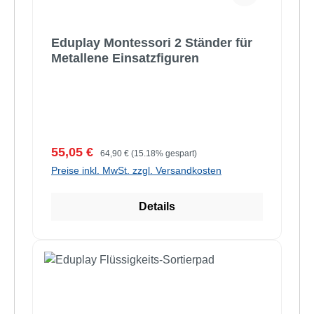
Eduplay Montessori 2 Ständer für
Metallene Einsatzfiguren
Verkaufspreis:
Regulärer Preis:
55,05 €
64,90 €
(15.18% gespart)
Preise inkl. MwSt. zzgl. Versandkosten
Details