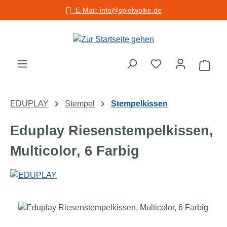
E-Mail: info@spielwolke.de
Zum Hauptinhalt springen
Warenko
EDUPLAY
Stempel
Stempelkissen
Eduplay Riesenstempelkissen,
Multicolor, 6 Farbig
Bildergalerie überspringen