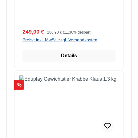
Verkaufspreis:
Regulärer Preis:
249,00 €
280,90 €
(11.36% gespart)
Preise inkl. MwSt. zzgl. Versandkosten
Details
Rabatt
%