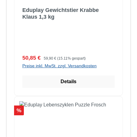
Eduplay Gewichtstier Krabbe
Klaus 1,3 kg
Verkaufspreis:
Regulärer Preis:
50,85 €
59,90 €
(15.11% gespart)
Preise inkl. MwSt. zzgl. Versandkosten
Details
Rabatt
%