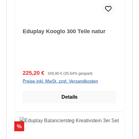
Eduplay Kooglo 300 Teile natur
Verkaufspreis:
Regulärer Preis:
225,20 €
349,90 €
(35.64% gespart)
Preise inkl. MwSt. zzgl. Versandkosten
Details
Rabatt
%