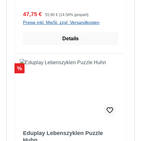
Verkaufspreis:
Regulärer Preis:
47,75 €
55,90 €
(14.58% gespart)
Preise inkl. MwSt. zzgl. Versandkosten
Details
Rabatt
%
Eduplay Lebenszyklen Puzzle
Huhn