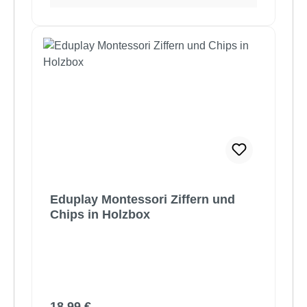
Eduplay Montessori Ziffern und
Chips in Holzbox
Regulärer Preis:
18,99 €