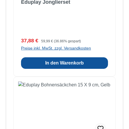
Eduplay Jonglierset
Verkaufspreis:
Regulärer Preis:
37,88 €
59,99 €
(36.86% gespart)
Preise inkl. MwSt. zzgl. Versandkosten
In den Warenkorb