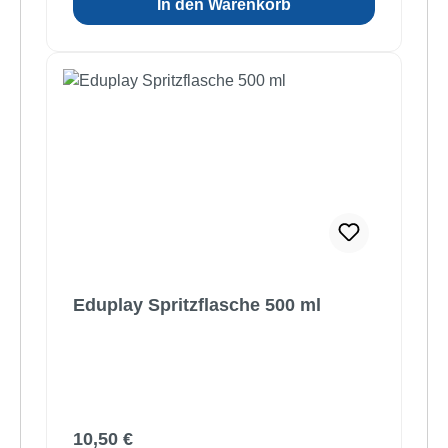
In den Warenkorb
Eduplay Spritzflasche 500 ml
Regulärer Preis:
10,50 €