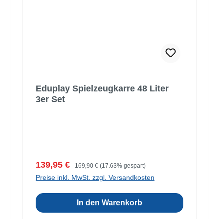
Eduplay Spielzeugkarre 48 Liter
3er Set
Verkaufspreis:
Regulärer Preis:
139,95 €
169,90 €
(17.63% gespart)
Preise inkl. MwSt. zzgl. Versandkosten
In den Warenkorb