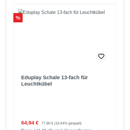
Rabatt
%
Eduplay Schale 13-fach für
Leuchtkübel
Verkaufspreis:
Regulärer Preis:
64,94 €
77,90 €
(16.64% gespart)