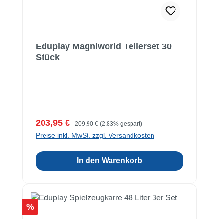
Eduplay Magniworld Tellerset 30
Stück
Verkaufspreis:
Regulärer Preis:
203,95 €
209,90 €
(2.83% gespart)
Preise inkl. MwSt. zzgl. Versandkosten
In den Warenkorb
Rabatt
%