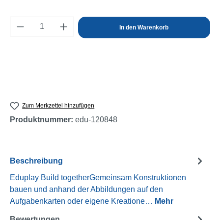
Produkt Anzahl: Gib den gewünschten Wert e
In den Warenkorb
Zum Merkzettel hinzufügen
Produktnummer:
edu-120848
Beschreibung
Eduplay Build togetherGemeinsam Konstruktionen
bauen und anhand der Abbildungen auf den
Aufgabenkarten oder eigene Kreatione…
Mehr
Bewertungen