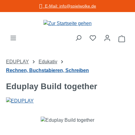
E-Mail: info@spielwolke.de
Zum Hauptinhalt springen
Warenko
EDUPLAY
Edukativ
Rechnen, Buchstabieren, Schreiben
Eduplay Build together
Bildergalerie überspringen