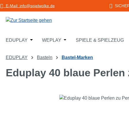
E-Mail: info@spielwolke.de
SICHE
m Hauptinhalt springen
Zur Suche springen
Zur Hauptnavigation springen
Öffne oder Schließe das Dropdown der Katego
Öffne oder Schließe das Dropd
EDUPLAY
WEPLAY
SPIELE & SPIELZEUG
EDUPLAY
Basteln
Bastel-Marken
Eduplay 40 blaue Perlen
Bildergalerie überspringen