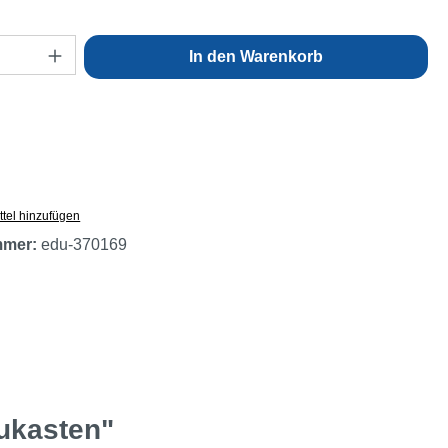
Anzahl: Gib den gewünschten Wert ein oder
In den Warenkorb
tel hinzufügen
mmer:
edu-370169
aukasten"