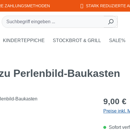
RE ZAHLUNGSMETHODEN
STARK REDUZIERTE A
rie EDUPLAY
own der Kategorie WEPLAY
KINDERTEPPICHE
STOCKBROT & GRILL
SALE%
 zu Perlenbild-Baukasten
Regulärer Pr
9,00 €
Preise inkl.
Sofort verf