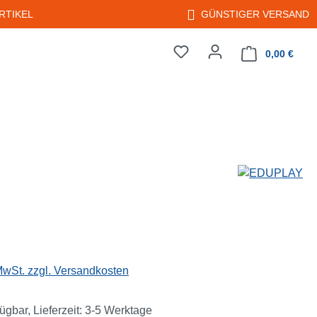
RTIKEL
GÜNSTIGER VERSAND
0,00 €
Warenkorb enth
eis:
 MwSt. zzgl. Versandkosten
ügbar, Lieferzeit: 3-5 Werktage