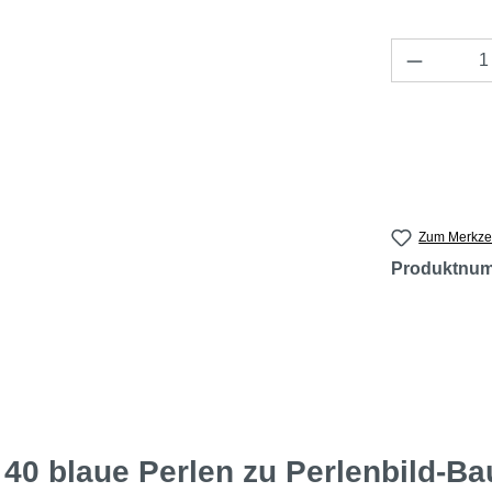
Produkt 
Zum Merkzet
Produktnu
40 blaue Perlen zu Perlenbild-B