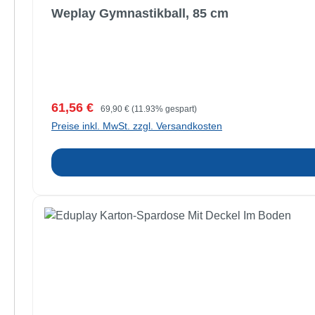
Weplay Gymnastikball, 85 cm
Verkaufspreis:
Regulärer Preis:
61,56 €
69,90 €
(11.93% gespart)
Preise inkl. MwSt. zzgl. Versandkosten