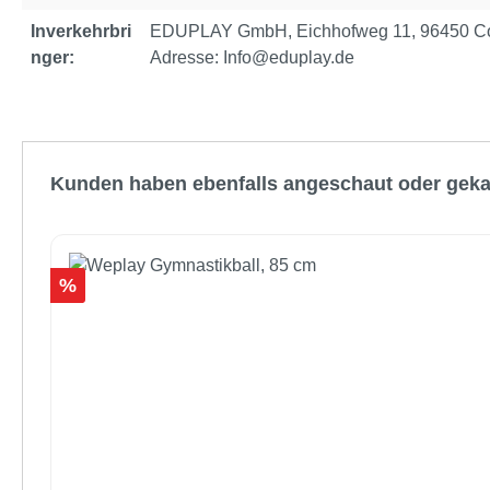
Inverkehrbri
EDUPLAY GmbH, Eichhofweg 11, 96450 Cob
nger:
Adresse: Info@eduplay.de
Produktgalerie überspringen
Kunden haben ebenfalls angeschaut oder geka
Rabatt
%